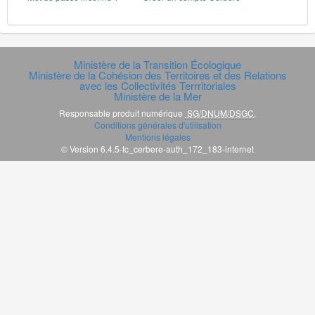
Ministère de la Transition Écologique
Ministère de la Cohésion des Territoires et des Relations
avec les Collectivités Terrritoriales
Ministère de la Mer
Responsable produit numérique
SG/DNUM/DSGC
.
Conditions générales d'utilisation
Mentions légales
© Version 6.4.5-tc_cerbere-auth_172_183-internet