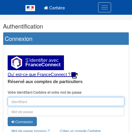
Navigation
Menu principal
principale
Cerbère
Toggle navigatio
Navigation
Authentification
et
outils
Connexion
annexes
S'identifier avec
FranceConnect
Qu' est-ce que FranceConnect ?
Réservé aux comptes de particuliers
Votre identifiant Cerbère et votre mot de passe
Connexion
Mot de passe inconnu ?
Créer un compte Cerbère