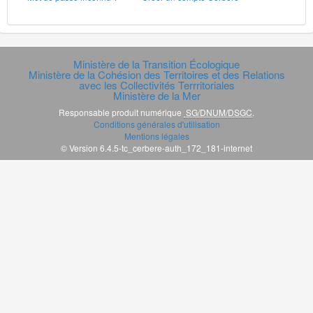
Ministère de la Transition Écologique
Ministère de la Cohésion des Territoires et des Relations
avec les Collectivités Terrritoriales
Ministère de la Mer
Responsable produit numérique
SG/DNUM/DSGC
.
Conditions générales d'utilisation
Mentions légales
© Version 6.4.5-tc_cerbere-auth_172_181-internet