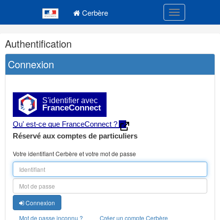
Navigation
Menu principal
principale
Cerbère
Toggle navigatio
Navigation
Authentification
et
outils
Connexion
annexes
S'identifier avec
FranceConnect
Qu' est-ce que FranceConnect ?
Réservé aux comptes de particuliers
Votre identifiant Cerbère et votre mot de passe
Connexion
Mot de passe inconnu ?
Créer un compte Cerbère