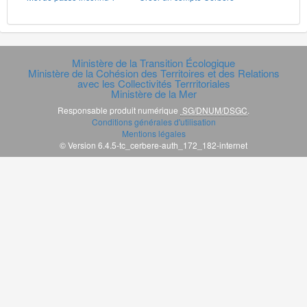
Ministère de la Transition Écologique
Ministère de la Cohésion des Territoires et des Relations
avec les Collectivités Terrritoriales
Ministère de la Mer
Responsable produit numérique
SG/DNUM/DSGC
.
Conditions générales d'utilisation
Mentions légales
© Version 6.4.5-tc_cerbere-auth_172_182-internet