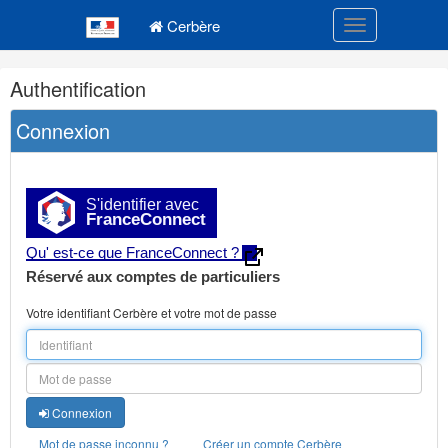
Navigation
Menu principal
principale
Cerbère
Toggle navigatio
Navigation
Authentification
et
outils
Connexion
annexes
S'identifier avec
FranceConnect
Qu' est-ce que FranceConnect ?
Réservé aux comptes de particuliers
Votre identifiant Cerbère et votre mot de passe
Connexion
Mot de passe inconnu ?
Créer un compte Cerbère