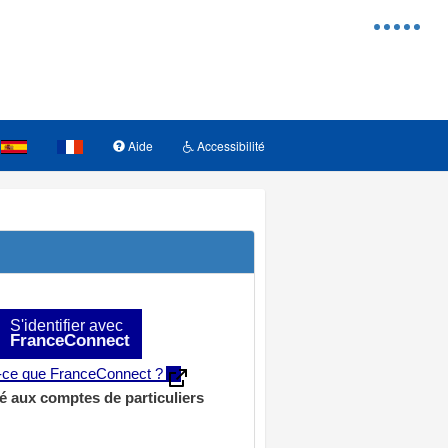
Menu
d'access
Aide
Accessibilité
S'identifier avec
FranceConnect
t-ce que FranceConnect ?
é aux comptes de particuliers