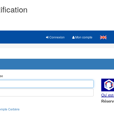
ification
Connexion
Mon compte
sse
Qu' es
Réserv
ompte Cerbère