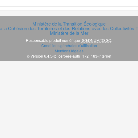
Ministère de la Transition Écologique
e la Cohésion des Territoires et des Relations avec les Collectivités Te
Ministère de la Mer
Responsable produit numérique
SG/DNUM/DSGC
.
Conditions générales d'utilisation
Mentions légales
© Version 6.4.5-tc_cerbere-auth_172_183-internet