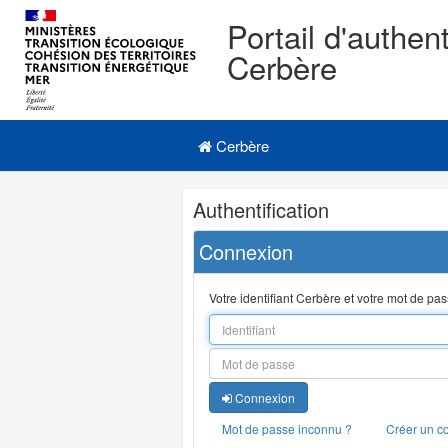
Portail d'authent
Cerbère
Navigation
Menu principal
principale
Cerbère
Navigation
Authentification
et
outils
Connexion
annexes
Votre identifiant Cerbère et votre mot de pa
Connexion
Mot de passe inconnu ?
Créer un c