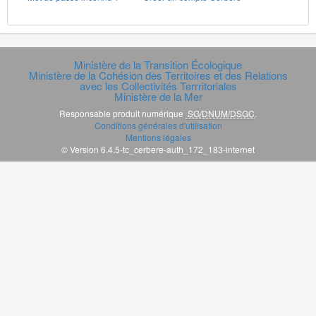
Ministère de la Transition Écologique
Ministère de la Cohésion des Territoires et des Relations
avec les Collectivités Terrritoriales
Ministère de la Mer
Responsable produit numérique
SG/DNUM/DSGC
.
Conditions générales d'utilisation
Mentions légales
© Version 6.4.5-tc_cerbere-auth_172_183-internet