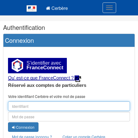
Navigation
Menu principal
principale
Cerbère
Toggle navigatio
Navigation
Authentification
et
outils
Connexion
annexes
S'identifier avec
FranceConnect
Qu' est-ce que FranceConnect ?
Réservé aux comptes de particuliers
Votre identifiant Cerbère et votre mot de passe
Connexion
Mot de passe inconnu ?
Créer un compte Cerbère