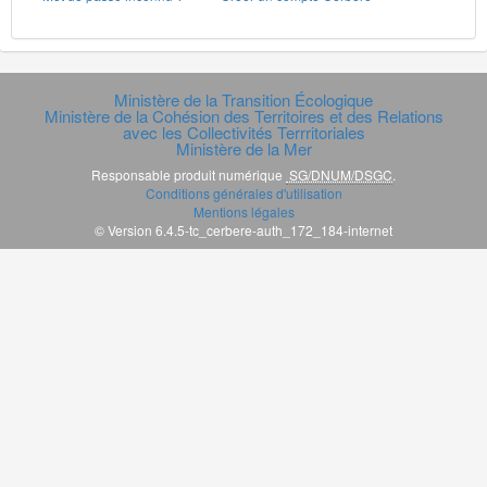
Ministère de la Transition Écologique
Ministère de la Cohésion des Territoires et des Relations
avec les Collectivités Terrritoriales
Ministère de la Mer
Responsable produit numérique
SG/DNUM/DSGC
.
Conditions générales d'utilisation
Mentions légales
© Version 6.4.5-tc_cerbere-auth_172_184-internet