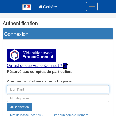
Navigation
Menu principal
principale
Cerbère
Toggle navigatio
Navigation
Authentification
et
outils
Connexion
annexes
S'identifier avec
FranceConnect
Qu' est-ce que FranceConnect ?
Réservé aux comptes de particuliers
Votre identifiant Cerbère et votre mot de passe
Connexion
Mot de passe inconnu ?
Créer un compte Cerbère