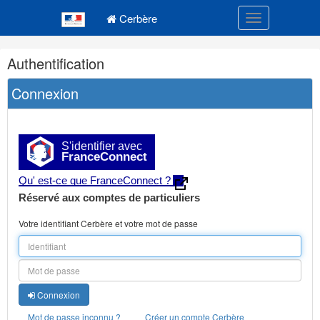
Navigation
Menu principal
principale
Cerbère
Toggle navigatio
Navigation
Authentification
et
outils
Connexion
annexes
S'identifier avec
FranceConnect
Qu' est-ce que FranceConnect ?
Réservé aux comptes de particuliers
Votre identifiant Cerbère et votre mot de passe
Connexion
Mot de passe inconnu ?
Créer un compte Cerbère