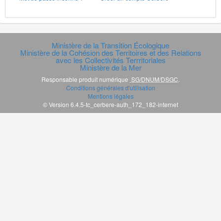
Ministère de la Transition Écologique
Ministère de la Cohésion des Territoires et des Relations
avec les Collectivités Terrritoriales
Ministère de la Mer
Responsable produit numérique
SG/DNUM/DSGC
.
Conditions générales d'utilisation
Mentions légales
© Version 6.4.5-tc_cerbere-auth_172_182-internet