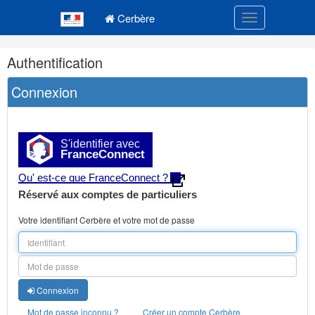
Navigation
Menu principal
principale
Cerbère
Toggle navigatio
Navigation
Authentification
et
outils
Connexion
annexes
S'identifier avec
FranceConnect
Qu' est-ce que FranceConnect ?
Réservé aux comptes de particuliers
Votre identifiant Cerbère et votre mot de passe
Connexion
Mot de passe inconnu ?
Créer un compte Cerbère