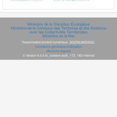
Ministère de la Transition Écologique
Ministère de la Cohésion des Territoires et des Relations
avec les Collectivités Terrritoriales
Ministère de la Mer
Responsable produit numérique
SG/DNUM/DSGC
.
Conditions générales d'utilisation
Mentions légales
© Version 6.4.5-tc_cerbere-auth_172_182-internet