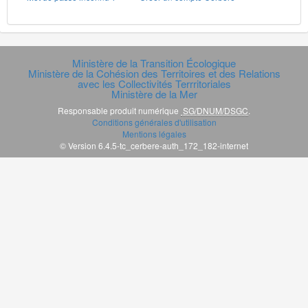
Ministère de la Transition Écologique
Ministère de la Cohésion des Territoires et des Relations
avec les Collectivités Terrritoriales
Ministère de la Mer
Responsable produit numérique
SG/DNUM/DSGC
.
Conditions générales d'utilisation
Mentions légales
© Version 6.4.5-tc_cerbere-auth_172_182-internet