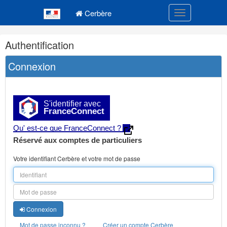
Navigation
Menu principal
principale
Cerbère
Toggle navigatio
Navigation
Authentification
et
outils
Connexion
annexes
S'identifier avec
FranceConnect
Qu' est-ce que FranceConnect ?
Réservé aux comptes de particuliers
Votre identifiant Cerbère et votre mot de passe
Connexion
Mot de passe inconnu ?
Créer un compte Cerbère