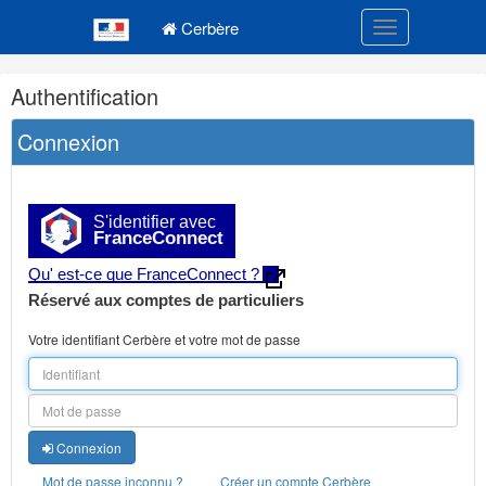
Navigation
Menu principal
principale
Cerbère
Toggle navigatio
Navigation
Authentification
et
outils
Connexion
annexes
S'identifier avec
FranceConnect
Qu' est-ce que FranceConnect ?
Réservé aux comptes de particuliers
Votre identifiant Cerbère et votre mot de passe
Connexion
Mot de passe inconnu ?
Créer un compte Cerbère