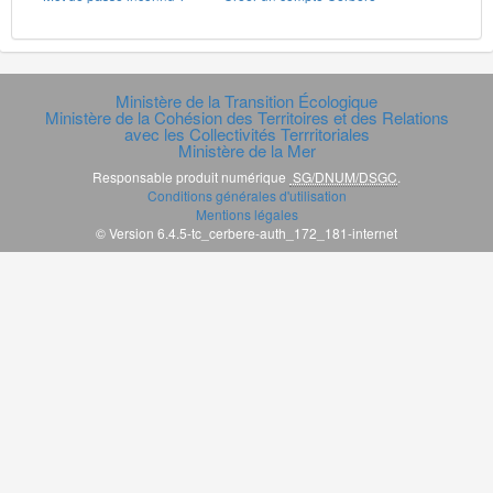
Ministère de la Transition Écologique
Ministère de la Cohésion des Territoires et des Relations
avec les Collectivités Terrritoriales
Ministère de la Mer
Responsable produit numérique
SG/DNUM/DSGC
.
Conditions générales d'utilisation
Mentions légales
© Version 6.4.5-tc_cerbere-auth_172_181-internet