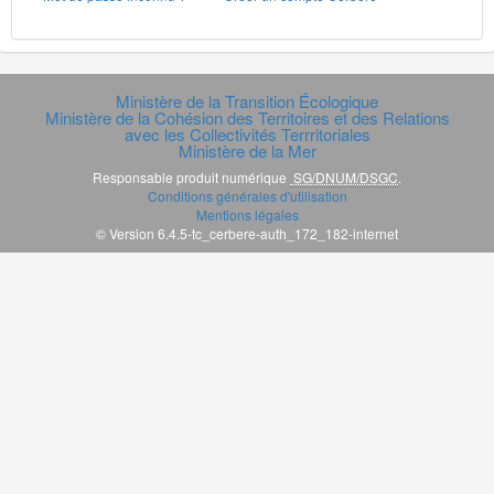
Ministère de la Transition Écologique
Ministère de la Cohésion des Territoires et des Relations
avec les Collectivités Terrritoriales
Ministère de la Mer
Responsable produit numérique
SG/DNUM/DSGC
.
Conditions générales d'utilisation
Mentions légales
© Version 6.4.5-tc_cerbere-auth_172_182-internet