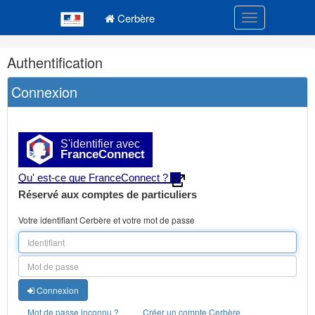
Navigation
Menu principal
principale
Cerbère
Toggle navigatio
Navigation
Authentification
et
outils
Connexion
annexes
S'identifier avec
FranceConnect
Qu' est-ce que FranceConnect ?
Réservé aux comptes de particuliers
Votre identifiant Cerbère et votre mot de passe
Connexion
Mot de passe inconnu ?
Créer un compte Cerbère