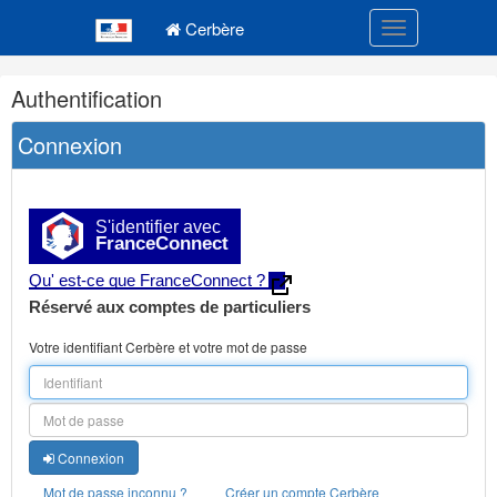
Navigation
Menu principal
principale
Cerbère
Toggle navigatio
Navigation
Authentification
et
outils
Connexion
annexes
S'identifier avec
FranceConnect
Qu' est-ce que FranceConnect ?
Réservé aux comptes de particuliers
Votre identifiant Cerbère et votre mot de passe
Connexion
Mot de passe inconnu ?
Créer un compte Cerbère