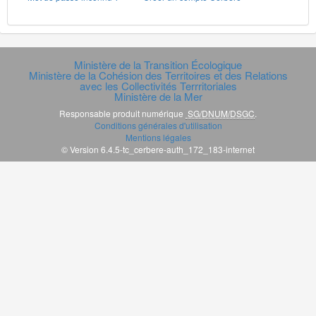
Ministère de la Transition Écologique
Ministère de la Cohésion des Territoires et des Relations
avec les Collectivités Terrritoriales
Ministère de la Mer
Responsable produit numérique
SG/DNUM/DSGC
.
Conditions générales d'utilisation
Mentions légales
© Version 6.4.5-tc_cerbere-auth_172_183-internet