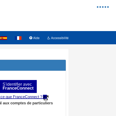
Menu
d'access
Aide
Accessibilité
S'identifier avec
FranceConnect
t-ce que FranceConnect ?
é aux comptes de particuliers