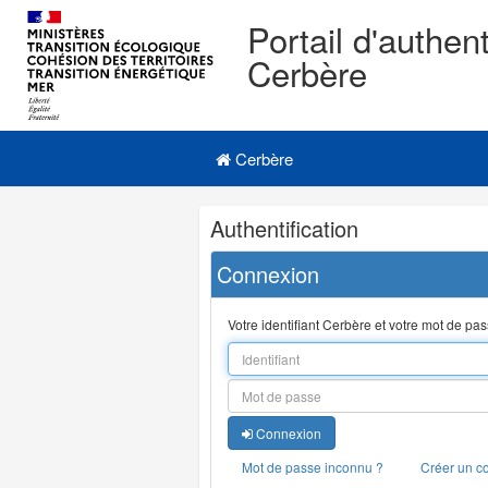
Portail d'authent
Cerbère
Navigation
Menu principal
principale
Cerbère
Navigation
Authentification
et
outils
Connexion
annexes
Votre identifiant Cerbère et votre mot de pa
Connexion
Mot de passe inconnu ?
Créer un c