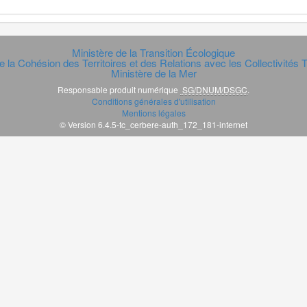
Ministère de la Transition Écologique
e la Cohésion des Territoires et des Relations avec les Collectivités Te
Ministère de la Mer
Responsable produit numérique
SG/DNUM/DSGC
.
Conditions générales d'utilisation
Mentions légales
© Version 6.4.5-tc_cerbere-auth_172_181-internet