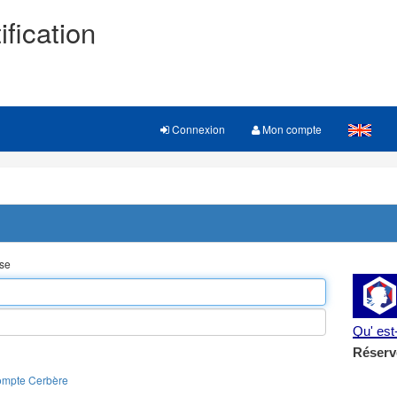
ification
Connexion
Mon compte
sse
Qu' es
Réserv
ompte Cerbère