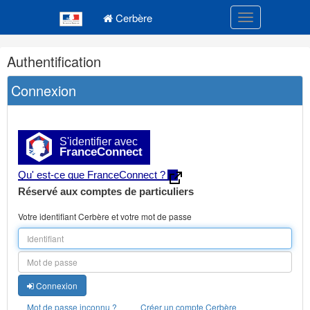
Navigation
Menu principal
principale
Cerbère
Toggle navigatio
Navigation
Authentification
et
outils
Connexion
annexes
S'identifier avec
FranceConnect
Qu' est-ce que FranceConnect ?
Réservé aux comptes de particuliers
Votre identifiant Cerbère et votre mot de passe
Connexion
Mot de passe inconnu ?
Créer un compte Cerbère