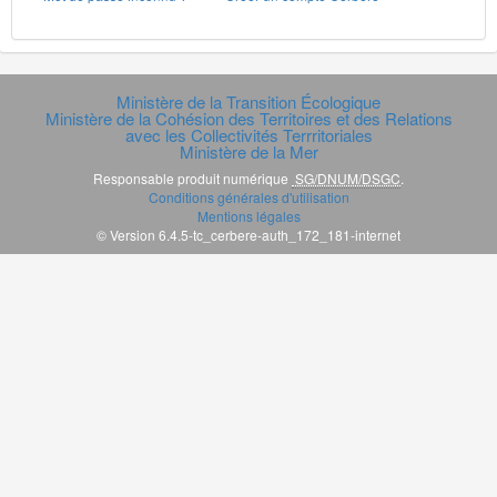
Ministère de la Transition Écologique
Ministère de la Cohésion des Territoires et des Relations
avec les Collectivités Terrritoriales
Ministère de la Mer
Responsable produit numérique
SG/DNUM/DSGC
.
Conditions générales d'utilisation
Mentions légales
© Version 6.4.5-tc_cerbere-auth_172_181-internet