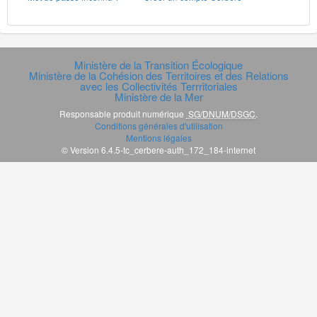
Ministère de la Transition Écologique
Ministère de la Cohésion des Territoires et des Relations
avec les Collectivités Terrritoriales
Ministère de la Mer
Responsable produit numérique
SG/DNUM/DSGC
.
Conditions générales d'utilisation
Mentions légales
© Version 6.4.5-tc_cerbere-auth_172_184-internet