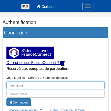
Navigation
Menu principal
principale
Cerbère
Toggle navigatio
Navigation
Authentification
et
outils
Connexion
annexes
S'identifier avec
FranceConnect
Qu' est-ce que FranceConnect ?
Réservé aux comptes de particuliers
Votre identifiant Cerbère et votre mot de passe
Connexion
Mot de passe inconnu ?
Créer un compte Cerbère