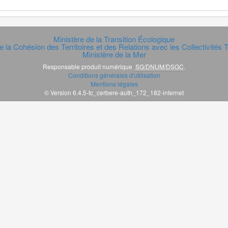
Ministère de la Transition Écologique
e la Cohésion des Territoires et des Relations avec les Collectivités Te
Ministère de la Mer
Responsable produit numérique
SG/DNUM/DSGC
.
Conditions générales d'utilisation
Mentions légales
© Version 6.4.5-tc_cerbere-auth_172_182-internet