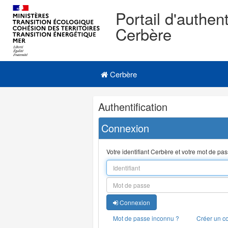
Portail d'authent
Cerbère
Navigation
Menu principal
principale
Cerbère
Navigation
Authentification
et
outils
Connexion
annexes
Votre identifiant Cerbère et votre mot de pa
Connexion
Mot de passe inconnu ?
Créer un c