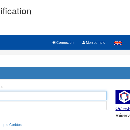
ification
Connexion
Mon compte
sse
Qu' es
Réserv
ompte Cerbère