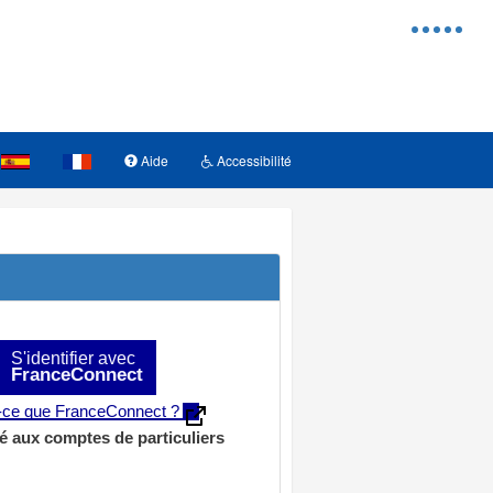
Menu
d'access
Aide
Accessibilité
S'identifier avec
FranceConnect
t-ce que FranceConnect ?
é aux comptes de particuliers