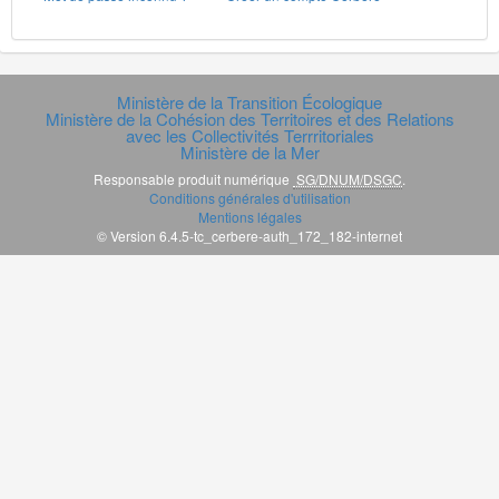
Ministère de la Transition Écologique
Ministère de la Cohésion des Territoires et des Relations
avec les Collectivités Terrritoriales
Ministère de la Mer
Responsable produit numérique
SG/DNUM/DSGC
.
Conditions générales d'utilisation
Mentions légales
© Version 6.4.5-tc_cerbere-auth_172_182-internet