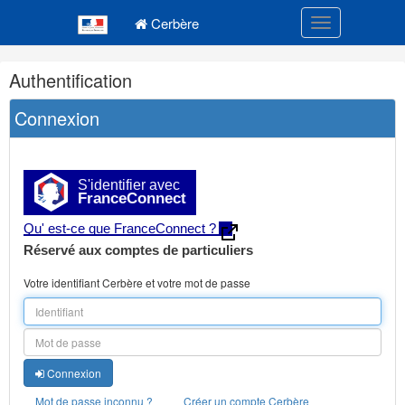
Navigation
Menu principal
principale
Cerbère
Toggle navigatio
Navigation
Authentification
et
outils
Connexion
annexes
S'identifier avec
FranceConnect
Qu' est-ce que FranceConnect ?
Réservé aux comptes de particuliers
Votre identifiant Cerbère et votre mot de passe
Connexion
Mot de passe inconnu ?
Créer un compte Cerbère