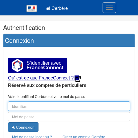
Navigation
Menu principal
principale
Cerbère
Toggle navigatio
Navigation
Authentification
et
outils
Connexion
annexes
S'identifier avec
FranceConnect
Qu' est-ce que FranceConnect ?
Réservé aux comptes de particuliers
Votre identifiant Cerbère et votre mot de passe
Connexion
Mot de passe inconnu ?
Créer un compte Cerbère