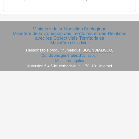
Ministère de la Transition Écologique
Ministère de la Cohésion des Territoires et des Relations
avec les Collectivités Terrritoriales
Ministère de la Mer
Responsable produit numérique
SG/DNUM/DSGC
.
Conditions générales d'utilisation
Mentions légales
© Version 6.4.5-tc_cerbere-auth_172_181-internet