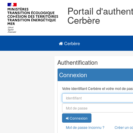
Portail d'authent
Cerbère
Navigation
Menu principal
principale
Cerbère
Navigation
Authentification
et
outils
Connexion
annexes
Votre identifiant Cerbère et votre mot de pa
Connexion
Mot de passe inconnu ?
Créer un c