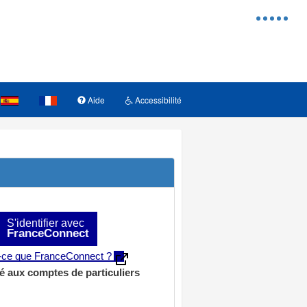
Menu
d'access
Aide
Accessibilité
S'identifier avec
FranceConnect
t-ce que FranceConnect ?
é aux comptes de particuliers