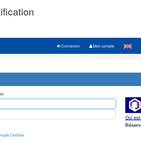
ification
Connexion
Mon compte
sse
Qu' es
Réserv
ompte Cerbère