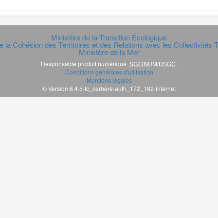
Ministère de la Transition Écologique
e la Cohésion des Territoires et des Relations avec les Collectivités Te
Ministère de la Mer
Responsable produit numérique
SG/DNUM/DSGC
.
Conditions générales d'utilisation
Mentions légales
© Version 6.4.5-tc_cerbere-auth_172_182-internet