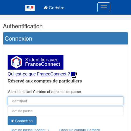
Navigation
Menu principal
principale
Cerbère
Toggle navigatio
Navigation
Authentification
et
outils
Connexion
annexes
S'identifier avec
FranceConnect
Qu' est-ce que FranceConnect ?
Réservé aux comptes de particuliers
Votre identifiant Cerbère et votre mot de passe
Connexion
Mot de passe inconnu ?
Créer un compte Cerbère