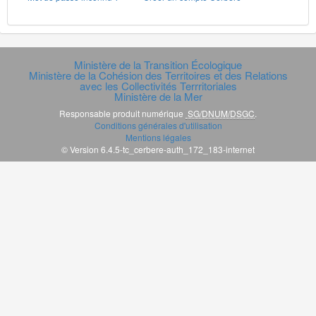
Ministère de la Transition Écologique
Ministère de la Cohésion des Territoires et des Relations
avec les Collectivités Terrritoriales
Ministère de la Mer
Responsable produit numérique
SG/DNUM/DSGC
.
Conditions générales d'utilisation
Mentions légales
© Version 6.4.5-tc_cerbere-auth_172_183-internet