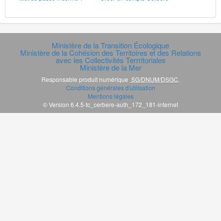
Ministère de la Transition Écologique
Ministère de la Cohésion des Territoires et des Relations
avec les Collectivités Terrritoriales
Ministère de la Mer
Responsable produit numérique
SG/DNUM/DSGC
.
Conditions générales d'utilisation
Mentions légales
© Version 6.4.5-tc_cerbere-auth_172_181-internet