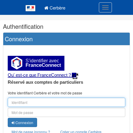
Navigation
Menu principal
principale
Cerbère
Toggle navigatio
Navigation
Authentification
et
outils
Connexion
annexes
S'identifier avec
FranceConnect
Qu' est-ce que FranceConnect ?
Réservé aux comptes de particuliers
Votre identifiant Cerbère et votre mot de passe
Connexion
Mot de passe inconnu ?
Créer un compte Cerbère