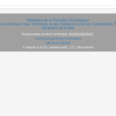
Ministère de la Transition Écologique
e la Cohésion des Territoires et des Relations avec les Collectivités Te
Ministère de la Mer
Responsable produit numérique
SG/DNUM/DSGC
.
Conditions générales d'utilisation
Mentions légales
© Version 6.4.5-tc_cerbere-auth_172_184-internet