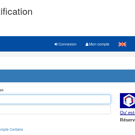
ification
Connexion
Mon compte
sse
Qu' es
Réserv
ompte Cerbère