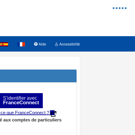
Menu
d'access
Aide
Accessibilité
S'identifier avec
FranceConnect
t-ce que FranceConnect ?
é aux comptes de particuliers