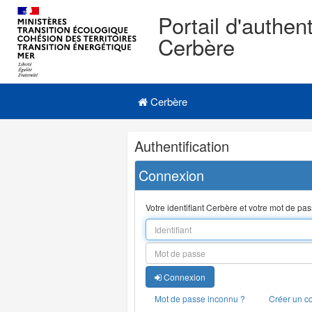
Portail d'authent
Cerbère
Navigation
Menu principal
principale
Cerbère
Navigation
Authentification
et
outils
Connexion
annexes
Votre identifiant Cerbère et votre mot de pa
Connexion
Mot de passe inconnu ?
Créer un c