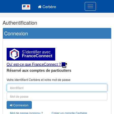
Navigation
Menu principal
principale
Cerbère
Toggle navigatio
Navigation
Authentification
et
outils
Connexion
annexes
S'identifier avec
FranceConnect
Qu' est-ce que FranceConnect ?
Réservé aux comptes de particuliers
Votre identifiant Cerbère et votre mot de passe
Connexion
Mot de passe inconnu ?
Créer un compte Cerbère