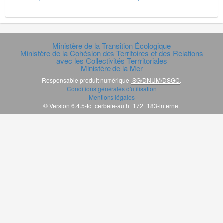
Ministère de la Transition Écologique
Ministère de la Cohésion des Territoires et des Relations
avec les Collectivités Terrritoriales
Ministère de la Mer
Responsable produit numérique
SG/DNUM/DSGC
.
Conditions générales d'utilisation
Mentions légales
© Version 6.4.5-tc_cerbere-auth_172_183-internet