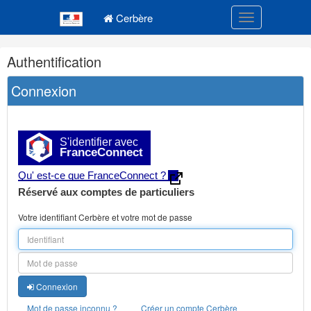
Navigation
Menu principal
principale
Cerbère
Toggle navigatio
Navigation
Authentification
et
outils
Connexion
annexes
S'identifier avec
FranceConnect
Qu' est-ce que FranceConnect ?
Réservé aux comptes de particuliers
Votre identifiant Cerbère et votre mot de passe
Connexion
Mot de passe inconnu ?
Créer un compte Cerbère