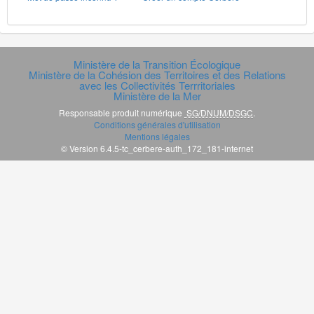
Ministère de la Transition Écologique
Ministère de la Cohésion des Territoires et des Relations
avec les Collectivités Terrritoriales
Ministère de la Mer
Responsable produit numérique
SG/DNUM/DSGC
.
Conditions générales d'utilisation
Mentions légales
© Version 6.4.5-tc_cerbere-auth_172_181-internet