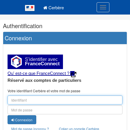
Navigation
Menu principal
principale
Cerbère
Toggle navigatio
Navigation
Authentification
et
outils
Connexion
annexes
S'identifier avec
FranceConnect
Qu' est-ce que FranceConnect ?
Réservé aux comptes de particuliers
Votre identifiant Cerbère et votre mot de passe
Connexion
Mot de passe inconnu ?
Créer un compte Cerbère