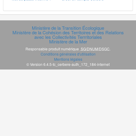
Ministère de la Transition Écologique
Ministère de la Cohésion des Territoires et des Relations
avec les Collectivités Terrritoriales
Ministère de la Mer
Responsable produit numérique
SG/DNUM/DSGC
.
Conditions générales d'utilisation
Mentions légales
© Version 6.4.5-tc_cerbere-auth_172_184-internet