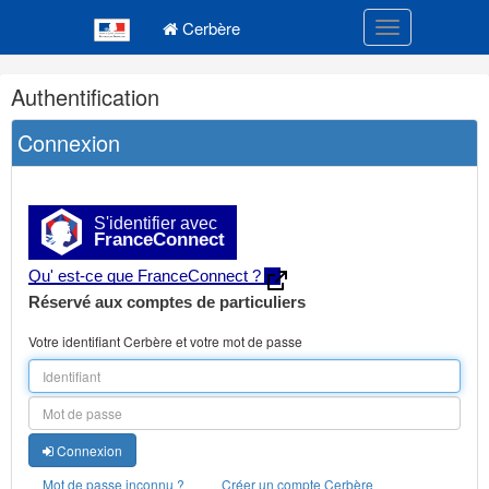
Navigation
Menu principal
principale
Cerbère
Toggle navigatio
Navigation
Authentification
et
outils
Connexion
annexes
S'identifier avec
FranceConnect
Qu' est-ce que FranceConnect ?
Réservé aux comptes de particuliers
Votre identifiant Cerbère et votre mot de passe
Connexion
Mot de passe inconnu ?
Créer un compte Cerbère