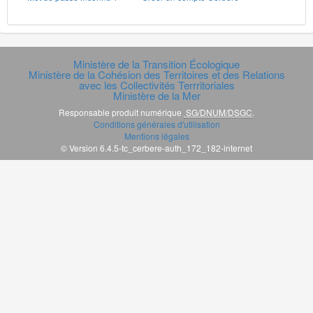
Ministère de la Transition Écologique
Ministère de la Cohésion des Territoires et des Relations
avec les Collectivités Terrritoriales
Ministère de la Mer
Responsable produit numérique
SG/DNUM/DSGC
.
Conditions générales d'utilisation
Mentions légales
© Version 6.4.5-tc_cerbere-auth_172_182-internet