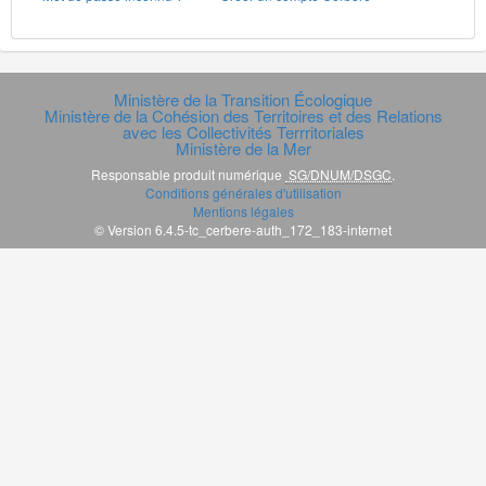
Ministère de la Transition Écologique
Ministère de la Cohésion des Territoires et des Relations
avec les Collectivités Terrritoriales
Ministère de la Mer
Responsable produit numérique
SG/DNUM/DSGC
.
Conditions générales d'utilisation
Mentions légales
© Version 6.4.5-tc_cerbere-auth_172_183-internet