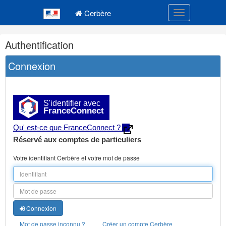
Navigation
Menu principal
principale
Cerbère
Toggle navigatio
Navigation
Authentification
et
outils
Connexion
annexes
S'identifier avec
FranceConnect
Qu' est-ce que FranceConnect ?
Réservé aux comptes de particuliers
Votre identifiant Cerbère et votre mot de passe
Connexion
Mot de passe inconnu ?
Créer un compte Cerbère