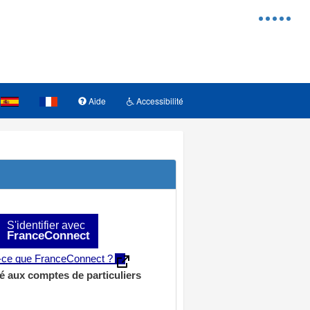
Menu
d'access
Aide
Accessibilité
S'identifier avec
FranceConnect
t-ce que FranceConnect ?
é aux comptes de particuliers