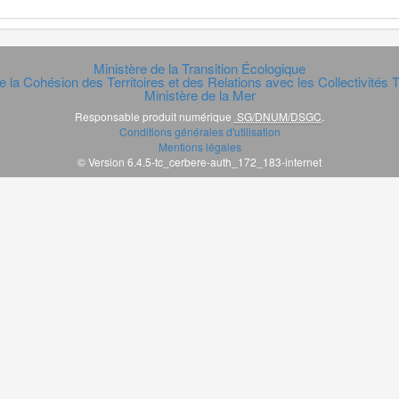
Ministère de la Transition Écologique
e la Cohésion des Territoires et des Relations avec les Collectivités Te
Ministère de la Mer
Responsable produit numérique
SG/DNUM/DSGC
.
Conditions générales d'utilisation
Mentions légales
© Version 6.4.5-tc_cerbere-auth_172_183-internet