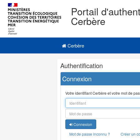
Portail d'authent
Cerbère
Navigation
Menu principal
principale
Cerbère
Navigation
Authentification
et
outils
Connexion
annexes
Votre identifiant Cerbère et votre mot de pa
Connexion
Mot de passe inconnu ?
Créer un c