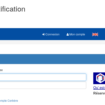
ification
Connexion
Mon compte
sse
Qu' es
Réserv
ompte Cerbère