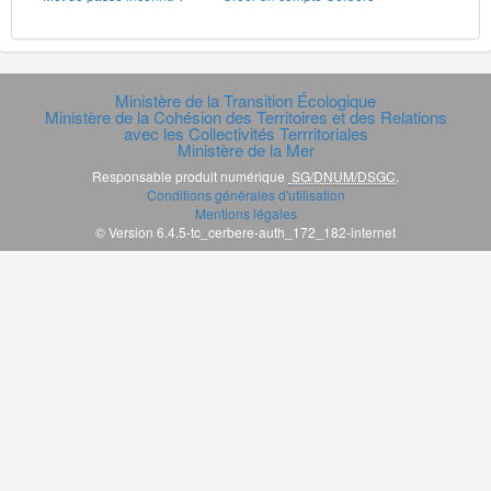
Ministère de la Transition Écologique
Ministère de la Cohésion des Territoires et des Relations
avec les Collectivités Terrritoriales
Ministère de la Mer
Responsable produit numérique
SG/DNUM/DSGC
.
Conditions générales d'utilisation
Mentions légales
© Version 6.4.5-tc_cerbere-auth_172_182-internet