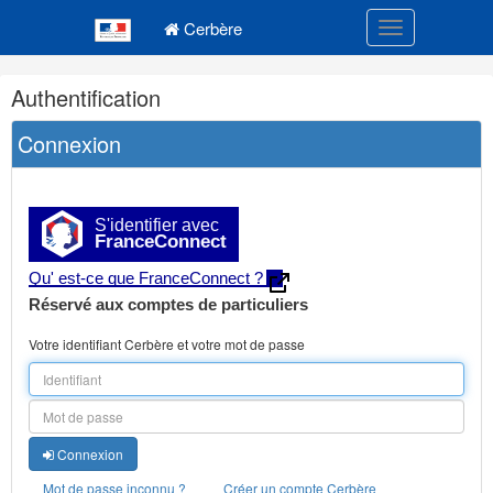
Navigation
Menu principal
principale
Cerbère
Toggle navigatio
Navigation
Authentification
et
outils
Connexion
annexes
S'identifier avec
FranceConnect
Qu' est-ce que FranceConnect ?
Réservé aux comptes de particuliers
Votre identifiant Cerbère et votre mot de passe
Connexion
Mot de passe inconnu ?
Créer un compte Cerbère