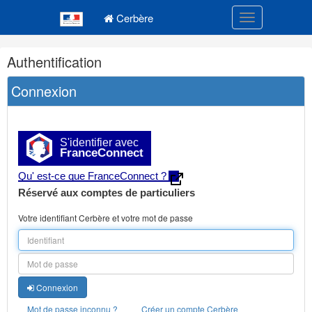
Navigation
Menu principal
principale
Cerbère
Toggle navigatio
Navigation
Authentification
et
outils
Connexion
annexes
S'identifier avec
FranceConnect
Qu' est-ce que FranceConnect ?
Réservé aux comptes de particuliers
Votre identifiant Cerbère et votre mot de passe
Connexion
Mot de passe inconnu ?
Créer un compte Cerbère