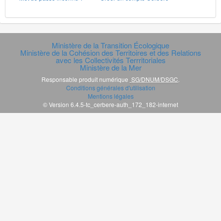
Ministère de la Transition Écologique
Ministère de la Cohésion des Territoires et des Relations
avec les Collectivités Terrritoriales
Ministère de la Mer
Responsable produit numérique
SG/DNUM/DSGC
.
Conditions générales d'utilisation
Mentions légales
© Version 6.4.5-tc_cerbere-auth_172_182-internet