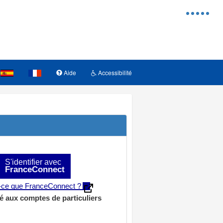
Menu
d'access
Aide
Accessibilité
S'identifier avec
FranceConnect
t-ce que FranceConnect ?
é aux comptes de particuliers