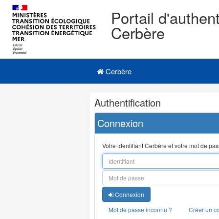
Portail d'authent
Cerbère
Navigation
Menu principal
principale
Cerbère
Navigation
Authentification
et
outils
Connexion
annexes
Votre identifiant Cerbère et votre mot de pa
Connexion
Mot de passe inconnu ?
Créer un c