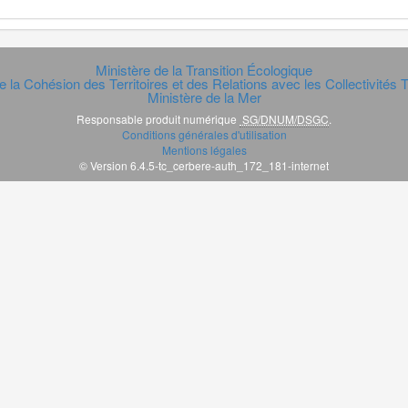
Ministère de la Transition Écologique
e la Cohésion des Territoires et des Relations avec les Collectivités Te
Ministère de la Mer
Responsable produit numérique
SG/DNUM/DSGC
.
Conditions générales d'utilisation
Mentions légales
© Version 6.4.5-tc_cerbere-auth_172_181-internet