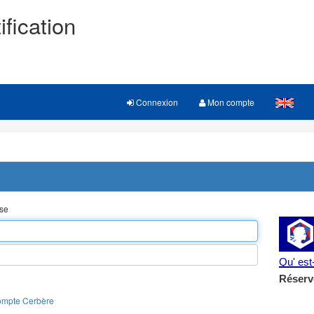
ification
Connexion
Mon compte
sse
Qu' es
Réserv
ompte Cerbère