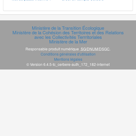
Ministère de la Transition Écologique
Ministère de la Cohésion des Territoires et des Relations
avec les Collectivités Terrritoriales
Ministère de la Mer
Responsable produit numérique
SG/DNUM/DSGC
.
Conditions générales d'utilisation
Mentions légales
© Version 6.4.5-tc_cerbere-auth_172_182-internet