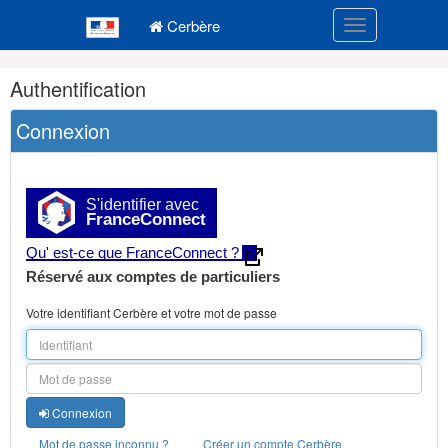
Navigation
Menu principal
principale
Cerbère
Toggle navigatio
Navigation
Authentification
et
outils
Connexion
annexes
S'identifier avec
FranceConnect
Qu' est-ce que FranceConnect ?
Réservé aux comptes de particuliers
Votre identifiant Cerbère et votre mot de passe
Connexion
Mot de passe inconnu ?
Créer un compte Cerbère