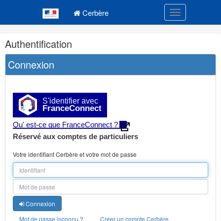
Navigation
Menu principal
principale
Cerbère
Toggle navigatio
Navigation
Authentification
et
outils
Connexion
annexes
S'identifier avec
FranceConnect
Qu' est-ce que FranceConnect ?
Réservé aux comptes de particuliers
Votre identifiant Cerbère et votre mot de passe
Connexion
Mot de passe inconnu ?
Créer un compte Cerbère