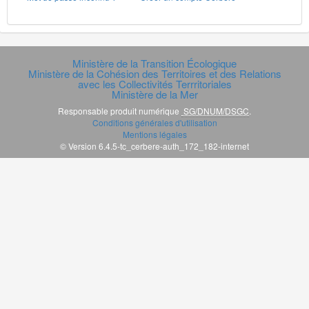
Ministère de la Transition Écologique
Ministère de la Cohésion des Territoires et des Relations
avec les Collectivités Terrritoriales
Ministère de la Mer
Responsable produit numérique
SG/DNUM/DSGC
.
Conditions générales d'utilisation
Mentions légales
© Version 6.4.5-tc_cerbere-auth_172_182-internet