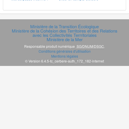
Ministère de la Transition Écologique
Ministère de la Cohésion des Territoires et des Relations
avec les Collectivités Terrritoriales
Ministère de la Mer
Responsable produit numérique
SG/DNUM/DSGC
.
Conditions générales d'utilisation
Mentions légales
© Version 6.4.5-tc_cerbere-auth_172_182-internet