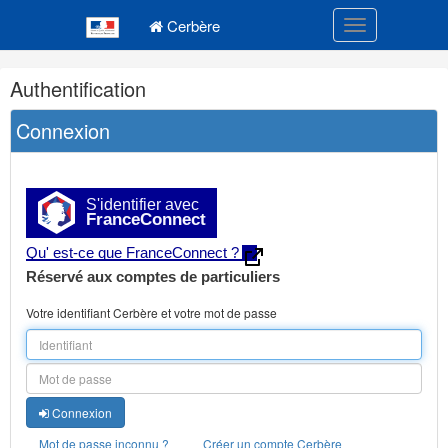
Navigation
Menu principal
principale
Cerbère
Toggle navigatio
Navigation
Authentification
et
outils
Connexion
annexes
S'identifier avec
FranceConnect
Qu' est-ce que FranceConnect ?
Réservé aux comptes de particuliers
Votre identifiant Cerbère et votre mot de passe
Connexion
Mot de passe inconnu ?
Créer un compte Cerbère