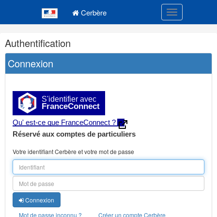
Navigation
Menu principal
principale
Cerbère
Toggle navigatio
Navigation
Authentification
et
outils
Connexion
annexes
S'identifier avec
FranceConnect
Qu' est-ce que FranceConnect ?
Réservé aux comptes de particuliers
Votre identifiant Cerbère et votre mot de passe
Connexion
Mot de passe inconnu ?
Créer un compte Cerbère