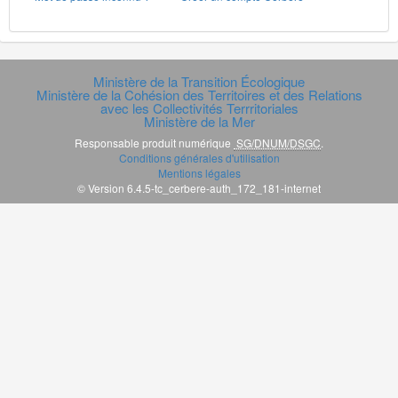
Ministère de la Transition Écologique
Ministère de la Cohésion des Territoires et des Relations
avec les Collectivités Terrritoriales
Ministère de la Mer
Responsable produit numérique
SG/DNUM/DSGC
.
Conditions générales d'utilisation
Mentions légales
© Version 6.4.5-tc_cerbere-auth_172_181-internet