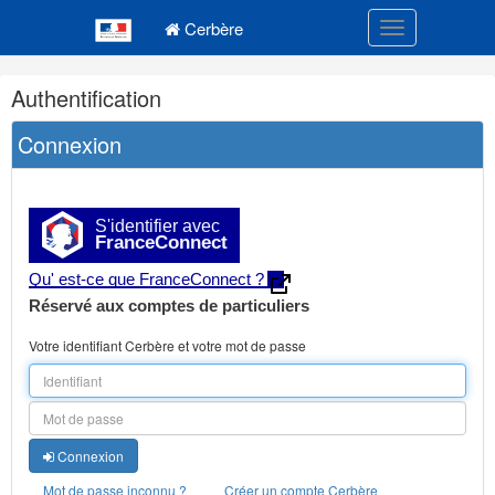
Navigation
Menu principal
principale
Cerbère
Toggle navigatio
Navigation
Authentification
et
outils
Connexion
annexes
S'identifier avec
FranceConnect
Qu' est-ce que FranceConnect ?
Réservé aux comptes de particuliers
Votre identifiant Cerbère et votre mot de passe
Connexion
Mot de passe inconnu ?
Créer un compte Cerbère