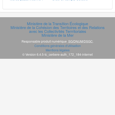
Ministère de la Transition Écologique
Ministère de la Cohésion des Territoires et des Relations
avec les Collectivités Terrritoriales
Ministère de la Mer
Responsable produit numérique
SG/DNUM/DSGC
.
Conditions générales d'utilisation
Mentions légales
© Version 6.4.5-tc_cerbere-auth_172_184-internet