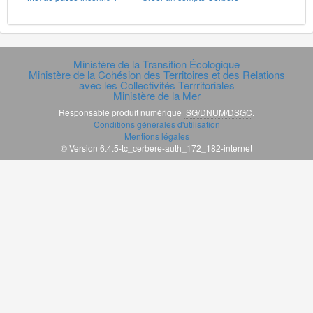
Ministère de la Transition Écologique
Ministère de la Cohésion des Territoires et des Relations
avec les Collectivités Terrritoriales
Ministère de la Mer
Responsable produit numérique
SG/DNUM/DSGC
.
Conditions générales d'utilisation
Mentions légales
© Version 6.4.5-tc_cerbere-auth_172_182-internet