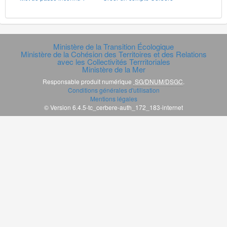
Ministère de la Transition Écologique
Ministère de la Cohésion des Territoires et des Relations
avec les Collectivités Terrritoriales
Ministère de la Mer
Responsable produit numérique
SG/DNUM/DSGC
.
Conditions générales d'utilisation
Mentions légales
© Version 6.4.5-tc_cerbere-auth_172_183-internet