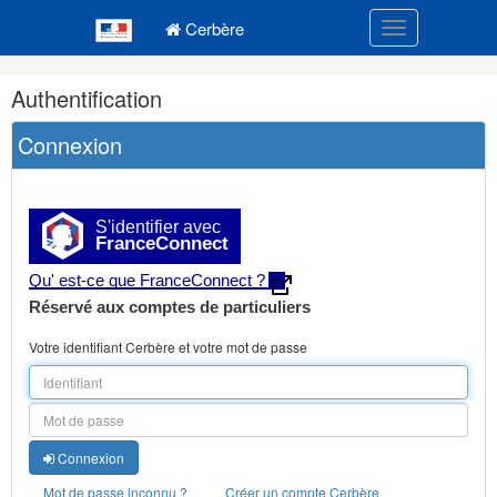
Navigation
Menu principal
principale
Cerbère
Toggle navigatio
Navigation
Authentification
et
outils
Connexion
annexes
S'identifier avec
FranceConnect
Qu' est-ce que FranceConnect ?
Réservé aux comptes de particuliers
Votre identifiant Cerbère et votre mot de passe
Connexion
Mot de passe inconnu ?
Créer un compte Cerbère