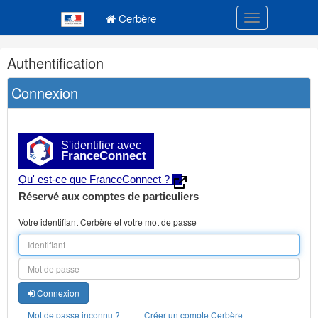
Navigation
Menu principal
principale
Cerbère
Toggle navigatio
Navigation
Authentification
et
outils
Connexion
annexes
S'identifier avec
FranceConnect
Qu' est-ce que FranceConnect ?
Réservé aux comptes de particuliers
Votre identifiant Cerbère et votre mot de passe
Connexion
Mot de passe inconnu ?
Créer un compte Cerbère