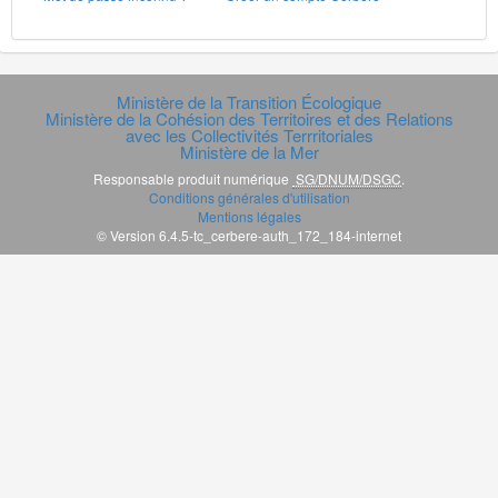
Ministère de la Transition Écologique
Ministère de la Cohésion des Territoires et des Relations
avec les Collectivités Terrritoriales
Ministère de la Mer
Responsable produit numérique
SG/DNUM/DSGC
.
Conditions générales d'utilisation
Mentions légales
© Version 6.4.5-tc_cerbere-auth_172_184-internet