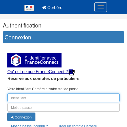
Navigation
Menu principal
principale
Cerbère
Toggle navigatio
Navigation
Authentification
et
outils
Connexion
annexes
S'identifier avec
FranceConnect
Qu' est-ce que FranceConnect ?
Réservé aux comptes de particuliers
Votre identifiant Cerbère et votre mot de passe
Connexion
Mot de passe inconnu ?
Créer un compte Cerbère