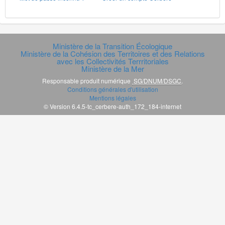
Ministère de la Transition Écologique
Ministère de la Cohésion des Territoires et des Relations
avec les Collectivités Terrritoriales
Ministère de la Mer
Responsable produit numérique
SG/DNUM/DSGC
.
Conditions générales d'utilisation
Mentions légales
© Version 6.4.5-tc_cerbere-auth_172_184-internet