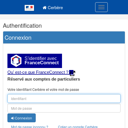
Navigation
Menu principal
principale
Cerbère
Toggle navigatio
Navigation
Authentification
et
outils
Connexion
annexes
S'identifier avec
FranceConnect
Qu' est-ce que FranceConnect ?
Réservé aux comptes de particuliers
Votre identifiant Cerbère et votre mot de passe
Connexion
Mot de passe inconnu ?
Créer un compte Cerbère