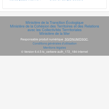
Ministère de la Transition Écologique
Ministère de la Cohésion des Territoires et des Relations
avec les Collectivités Terrritoriales
Ministère de la Mer
Responsable produit numérique
SG/DNUM/DSGC
.
Conditions générales d'utilisation
Mentions légales
© Version 6.4.5-tc_cerbere-auth_172_184-internet