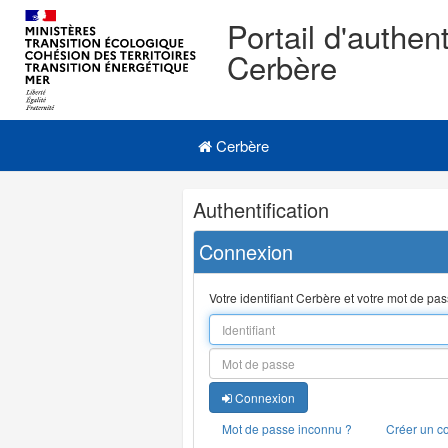
Portail d'authent
Cerbère
Navigation
Menu principal
principale
Cerbère
Navigation
Authentification
et
outils
Connexion
annexes
Votre identifiant Cerbère et votre mot de pa
Connexion
Mot de passe inconnu ?
Créer un c