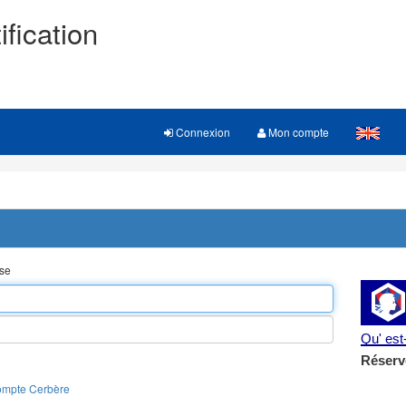
ification
Connexion
Mon compte
sse
Qu' es
Réserv
ompte Cerbère