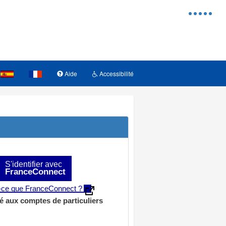
Menu
d'access
Aide
Accessibilité
S'identifier avec
FranceConnect
t-ce que FranceConnect ?
é aux comptes de particuliers