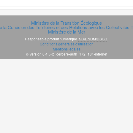
Ministère de la Transition Écologique
e la Cohésion des Territoires et des Relations avec les Collectivités Te
Ministère de la Mer
Responsable produit numérique
SG/DNUM/DSGC
.
Conditions générales d'utilisation
Mentions légales
© Version 6.4.5-tc_cerbere-auth_172_184-internet