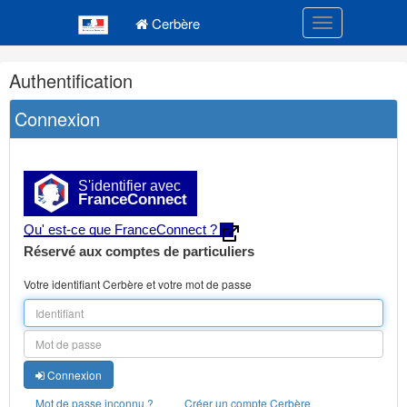
Navigation
Menu principal
principale
Cerbère
Toggle navigatio
Navigation
Authentification
et
outils
Connexion
annexes
S'identifier avec
FranceConnect
Qu' est-ce que FranceConnect ?
Réservé aux comptes de particuliers
Votre identifiant Cerbère et votre mot de passe
Connexion
Mot de passe inconnu ?
Créer un compte Cerbère