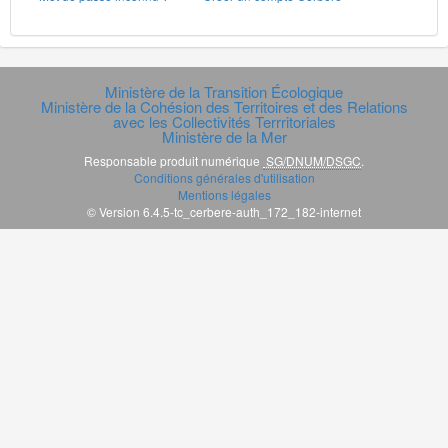
Ministère de la Transition Écologique
Ministère de la Cohésion des Territoires et des Relations
avec les Collectivités Terrritoriales
Ministère de la Mer
Responsable produit numérique
SG/DNUM/DSGC
.
Conditions générales d'utilisation
Mentions légales
© Version 6.4.5-tc_cerbere-auth_172_182-internet