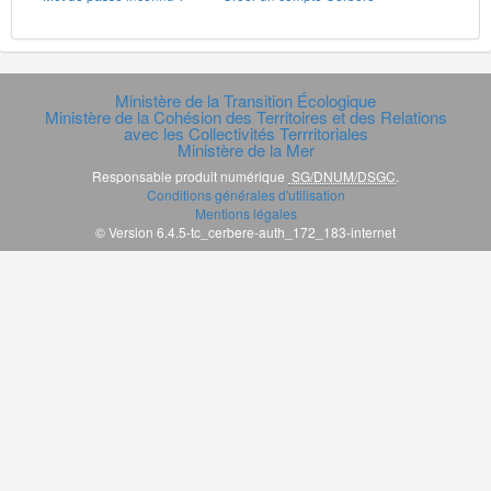
Ministère de la Transition Écologique
Ministère de la Cohésion des Territoires et des Relations
avec les Collectivités Terrritoriales
Ministère de la Mer
Responsable produit numérique
SG/DNUM/DSGC
.
Conditions générales d'utilisation
Mentions légales
© Version 6.4.5-tc_cerbere-auth_172_183-internet