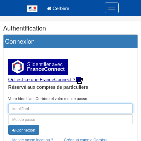
Navigation
Menu principal
principale
Cerbère
Toggle navigatio
Navigation
Authentification
et
outils
Connexion
annexes
S'identifier avec
FranceConnect
Qu' est-ce que FranceConnect ?
Réservé aux comptes de particuliers
Votre identifiant Cerbère et votre mot de passe
Connexion
Mot de passe inconnu ?
Créer un compte Cerbère