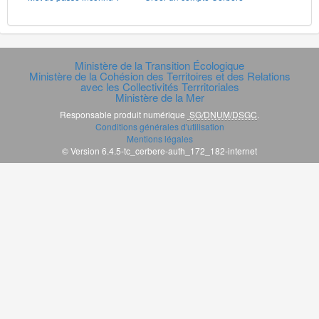
Ministère de la Transition Écologique
Ministère de la Cohésion des Territoires et des Relations
avec les Collectivités Terrritoriales
Ministère de la Mer
Responsable produit numérique
SG/DNUM/DSGC
.
Conditions générales d'utilisation
Mentions légales
© Version 6.4.5-tc_cerbere-auth_172_182-internet