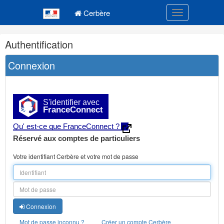
Navigation
Menu principal
principale
Cerbère
Toggle navigatio
Navigation
Authentification
et
outils
Connexion
annexes
S'identifier avec
FranceConnect
Qu' est-ce que FranceConnect ?
Réservé aux comptes de particuliers
Votre identifiant Cerbère et votre mot de passe
Connexion
Mot de passe inconnu ?
Créer un compte Cerbère