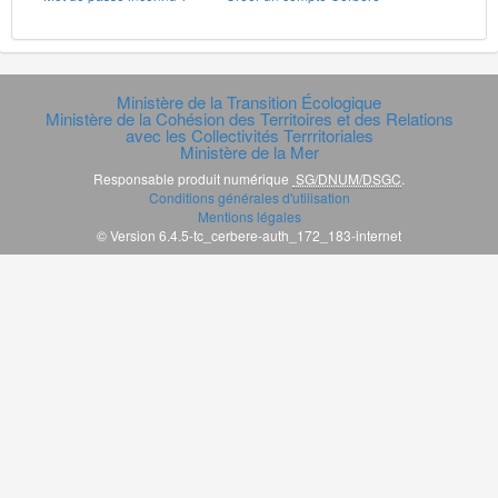
Ministère de la Transition Écologique
Ministère de la Cohésion des Territoires et des Relations
avec les Collectivités Terrritoriales
Ministère de la Mer
Responsable produit numérique
SG/DNUM/DSGC
.
Conditions générales d'utilisation
Mentions légales
© Version 6.4.5-tc_cerbere-auth_172_183-internet