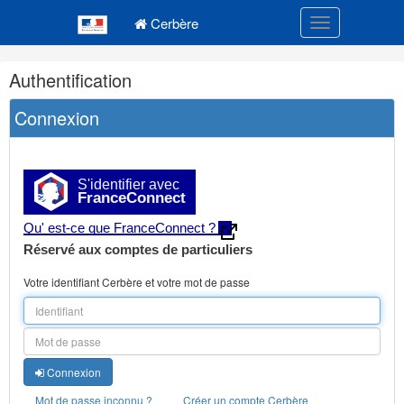
Navigation
Menu principal
principale
Cerbère
Toggle navigatio
Navigation
Authentification
et
outils
Connexion
annexes
S'identifier avec
FranceConnect
Qu' est-ce que FranceConnect ?
Réservé aux comptes de particuliers
Votre identifiant Cerbère et votre mot de passe
Connexion
Mot de passe inconnu ?
Créer un compte Cerbère