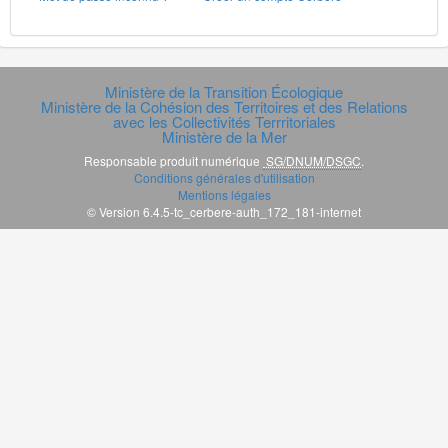
Ministère de la Transition Écologique
Ministère de la Cohésion des Territoires et des Relations
avec les Collectivités Terrritoriales
Ministère de la Mer
Responsable produit numérique
SG/DNUM/DSGC
.
Conditions générales d'utilisation
Mentions légales
© Version 6.4.5-tc_cerbere-auth_172_181-internet