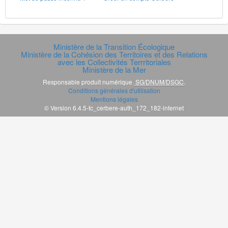
Ministère de la Transition Écologique
Ministère de la Cohésion des Territoires et des Relations
avec les Collectivités Terrritoriales
Ministère de la Mer
Responsable produit numérique
SG/DNUM/DSGC
.
Conditions générales d'utilisation
Mentions légales
© Version 6.4.5-tc_cerbere-auth_172_182-internet