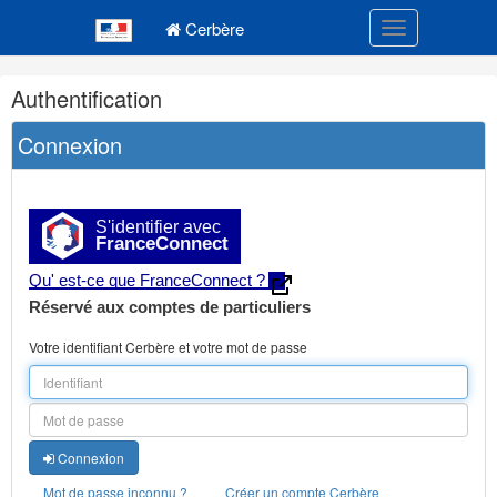
Navigation
Menu principal
principale
Cerbère
Toggle navigatio
Navigation
Authentification
et
outils
Connexion
annexes
S'identifier avec
FranceConnect
Qu' est-ce que FranceConnect ?
Réservé aux comptes de particuliers
Votre identifiant Cerbère et votre mot de passe
Connexion
Mot de passe inconnu ?
Créer un compte Cerbère