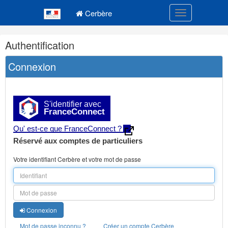
Navigation
Menu principal
principale
Cerbère
Toggle navigatio
Navigation
Authentification
et
outils
Connexion
annexes
S'identifier avec
FranceConnect
Qu' est-ce que FranceConnect ?
Réservé aux comptes de particuliers
Votre identifiant Cerbère et votre mot de passe
Connexion
Mot de passe inconnu ?
Créer un compte Cerbère