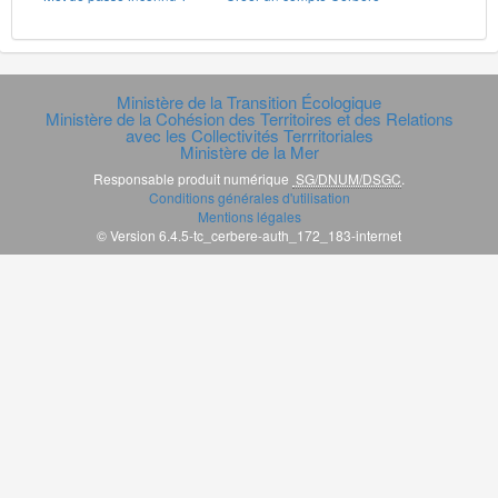
Ministère de la Transition Écologique
Ministère de la Cohésion des Territoires et des Relations
avec les Collectivités Terrritoriales
Ministère de la Mer
Responsable produit numérique
SG/DNUM/DSGC
.
Conditions générales d'utilisation
Mentions légales
© Version 6.4.5-tc_cerbere-auth_172_183-internet