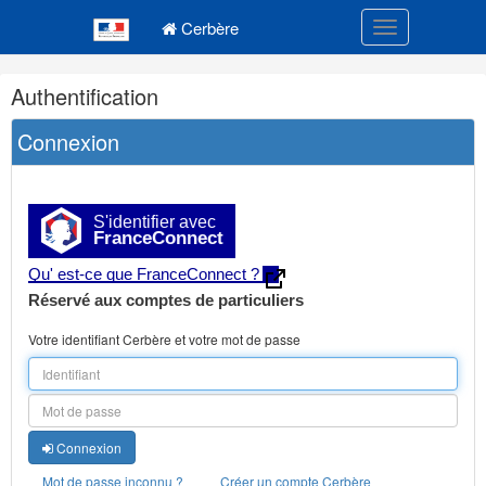
Navigation
Menu principal
principale
Cerbère
Toggle navigatio
Navigation
Authentification
et
outils
Connexion
annexes
S'identifier avec
FranceConnect
Qu' est-ce que FranceConnect ?
Réservé aux comptes de particuliers
Votre identifiant Cerbère et votre mot de passe
Connexion
Mot de passe inconnu ?
Créer un compte Cerbère