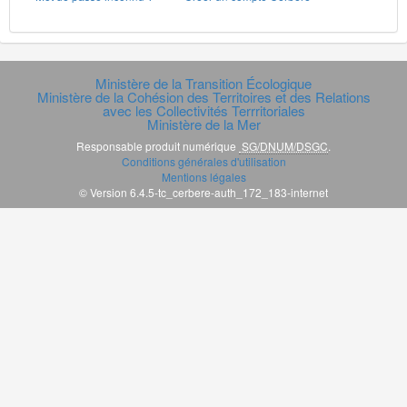
Ministère de la Transition Écologique
Ministère de la Cohésion des Territoires et des Relations
avec les Collectivités Terrritoriales
Ministère de la Mer
Responsable produit numérique
SG/DNUM/DSGC
.
Conditions générales d'utilisation
Mentions légales
© Version 6.4.5-tc_cerbere-auth_172_183-internet